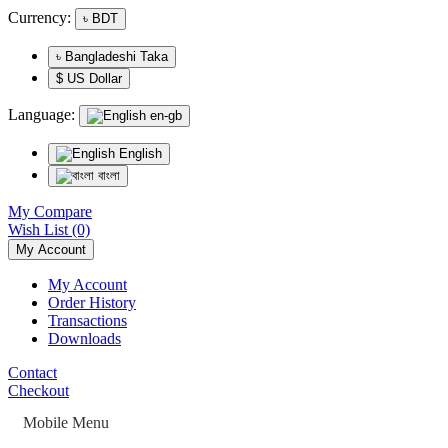
Currency:
৳
BDT
৳ Bangladeshi Taka
$ US Dollar
Language:
en-gb
English
বাংলা
My Compare
Wish List (0)
My Account
My Account
Order History
Transactions
Downloads
Contact
Checkout
Mobile Menu