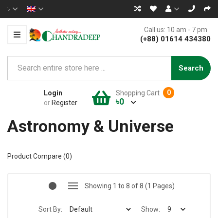
৳
Call us: 10 am - 7 pm
(+88) 01614 434380
Search
0
Login
Shopping Cart
৳0
or
Register
Astronomy & Universe
Product Compare (0)
Showing 1 to 8 of 8 (1 Pages)
Sort By:
Show: