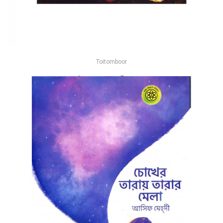
Toitomboor
চাঁদ মামার কথা - নাসরীন আক্তার
-25%
৳75
৳100