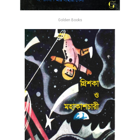
Golden Books
মহাশূন্যের রূপকথা – পাভেল ক্লুশান্ৎসেভ
-25%
৳188
৳250