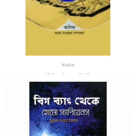
Aloghar
পৃথিবী কি গোল? - আনাতোলি তমিলিন
-28%
৳252
৳350