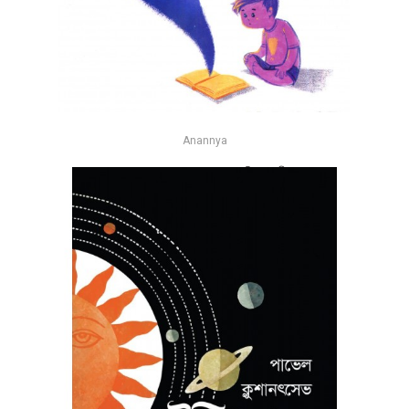
Anannya
চোখের তারায় তারার মেলা - আসিফ মেহ্‌দী
-25%
৳94
৳125