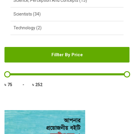
Science, Perception And Concepts (15)
Scientists (34)
Technology (2)
Fillter By Price
৳
-
৳