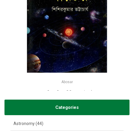
Abosar
মহাবিশ্ব পরিচয় - শিশিরকুমার ভট্টাচার্য
-25%
৳135
৳180
Categories
Astronomy (44)