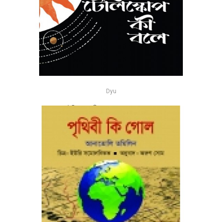
Dyu
টেলিস্কোপ কী বলে - পাভেল ক্লশানৎসেভ
-26%
৳185
৳250