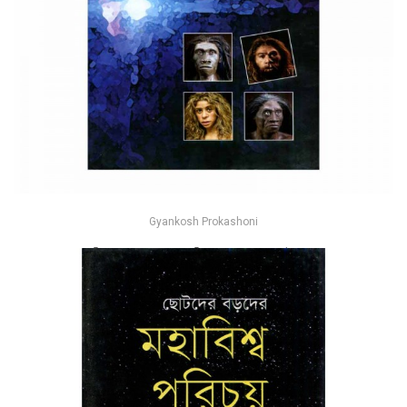
Gyankosh Prokashoni
বিগ ব্যাং থেকে হোমো স্যাপিয়েনস - মুহম্মদ জাফর ইকবাল
-26%
৳130
৳175