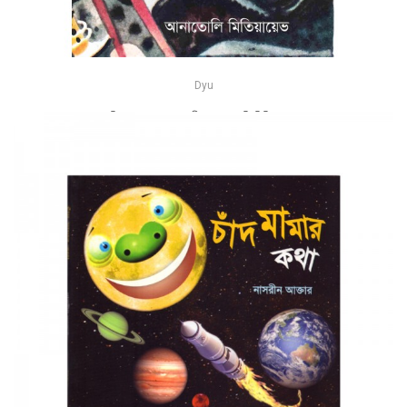
Dyu
গ্রিশকা ও মহাকাশচারী - আনাতোলি মিতিয়ায়েভ
-25%
৳75
৳100