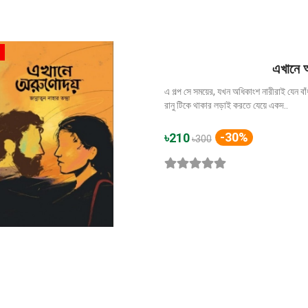
এখানে অ
এ গল্প সে সময়ের, যখন অধিকাংশ নারীরাই যেন ব
রানু টিকে থাকার লড়াই করতে যেয়ে একদ..
-30%
৳210
৳300