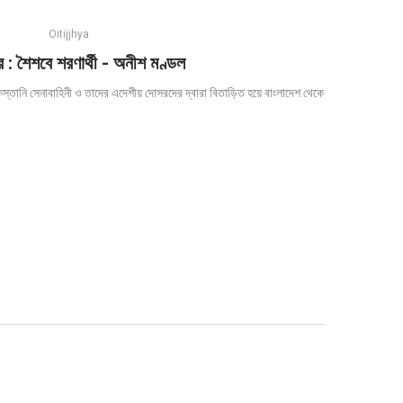
Oitijjhya
 : শৈশবে শরণার্থী - অনীশ মণ্ডল
িস্তানি সেনাবাহিনী ও তাদের এদেশীয় দোসরদের দ্বারা বিতাড়িত হয়ে বাংলাদেশ থেকে