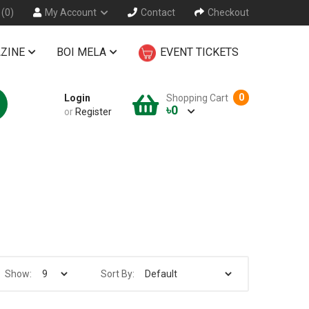
 (0)
My Account
Contact
Checkout
ZINE
BOI MELA
EVENT TICKETS
0
Login
Shopping Cart
৳0
or
Register
Show:
Sort By: