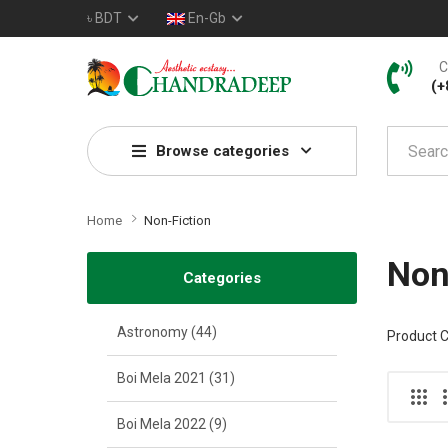
৳
BDT
En-Gb
C
(+
Browse categories
Home
Non-Fiction
Non
Categories
Astronomy (44)
Product 
Boi Mela 2021 (31)
Boi Mela 2022 (9)