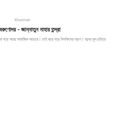
Kharimati
রুণোদয় - জান্নাতুন নাহার তন্দ্রা
াঁধা পড়ে আছে সামাজিক আচারে। তাই ঝরে পড়ে বিলকিসের প্রাণ। গল্পের মুল চরিত্র