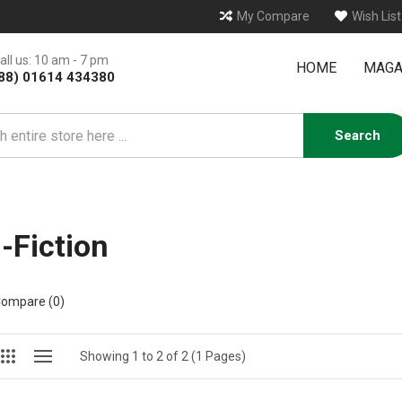
My Compare
Wish List
all us: 10 am - 7 pm
HOME
MAGA
88) 01614 434380
Search
-Fiction
Compare (0)
Showing 1 to 2 of 2 (1 Pages)