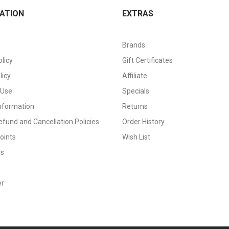
ATION
EXTRAS
Brands
olicy
Gift Certificates
licy
Affiliate
 Use
Specials
Information
Returns
efund and Cancellation Policies
Order History
oints
Wish List
Us
er