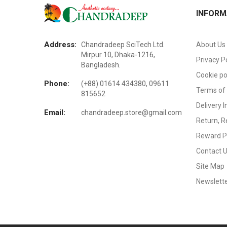
INFORM
Address:
Chandradeep SciTech Ltd.
About Us
Mirpur 10, Dhaka-1216,
Privacy P
Bangladesh.
Cookie po
Phone:
(+88) 01614 434380, 09611
Terms of
815652
Delivery 
Email:
chandradeep.store@gmail.com
Return, R
Reward P
Contact 
Site Map
Newslett