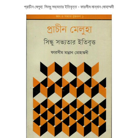
প্রাচীন মেলুহা: সিন্ধু সভ্যতার ইতিবৃত্ত - ফারসীম মান্নান মোহাম্মদী