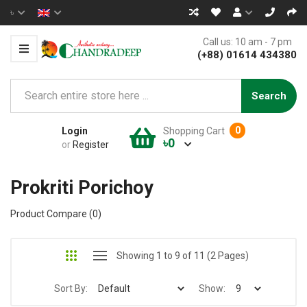
৳
Call us: 10 am - 7 pm
(+88) 01614 434380
Search
0
Login
Shopping Cart
৳0
or
Register
Prokriti Porichoy
Product Compare (0)
Showing 1 to 9 of 11 (2 Pages)
Sort By:
Show: