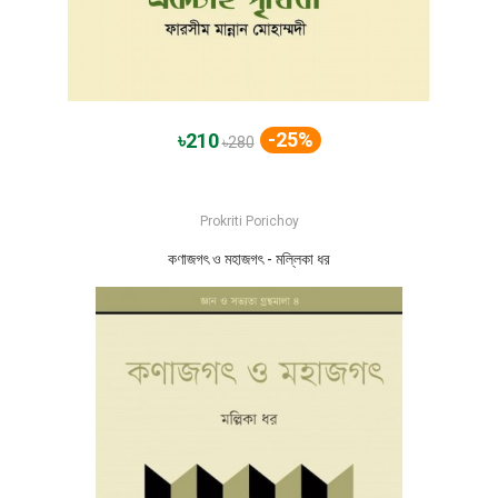
-25%
৳210
৳280
Prokriti Porichoy
কণাজগৎ ও মহাজগৎ - মল্লিকা ধর