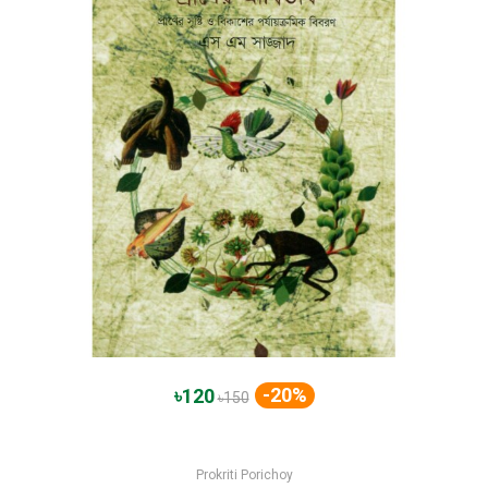
-20%
৳120
৳150
Prokriti Porichoy