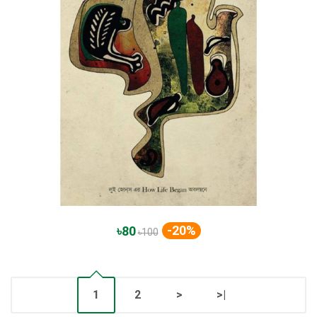
-20%
৳80
৳100
1
2
>
>|