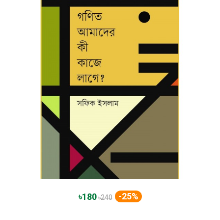
-25%
৳180
৳240