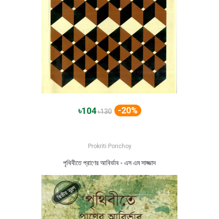
-20%
৳104
৳130
Prokriti Porichoy
পৃথিবীতে প্রাণের আবির্ভাব - এস এম সাজ্জাদ