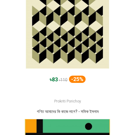
-25%
৳83
৳110
Prokriti Porichoy
গণিত আমাদের কি কাজে লাগে? - সফিক ইসলাম