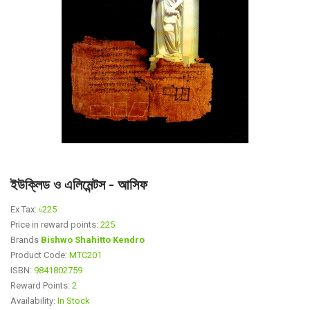
ইউক্লিড ও এলিমেন্টস - আসিফ
Ex Tax:
৳225
Price in reward points:
225
Brands
Bishwo Shahitto Kendro
Product Code:
MTC201
ISBN:
9841802759
Reward Points:
2
Availability:
In Stock