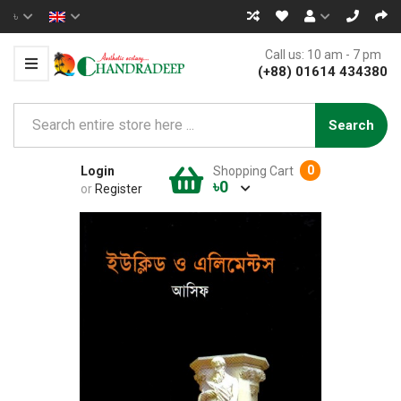
৳
Call us: 10 am - 7 pm
(+88) 01614 434380
Search
0
Login
Shopping Cart
৳0
or
Register