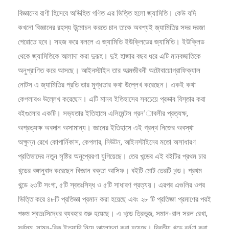
বিজ্ঞানের রাণী হিসেবে অভিহিত গণিত এর ভিত্তি হলো জ্যামিতি। কেউ যদি
কখনো বিজ্ঞানের রহস্য উন্মোচন করতে চান তাকে অবশ্যই জ্যামিতির সদর দরজা
পেরোতে হবে। সহজ করে বললে এ জ্যামিতি ইউক্লিডের জ্যামিতি। ইউক্লিড
থেকে জ্যামিতিকে আলাদা করা দুরূহ। দুই হাজার বছর ধরে এটি মানবজাতিকে
অনুপ্রাণিত করে আসছে। আইনস্টাইন তার আত্মজীবনী অটোবায়োগ্রাফিক্যাল
নোটস এ জ্যামিতির প্রতি তার মুগ্ধতার কথা উল্লেখ করেছেন। একই কথা
কেপলারও উল্লেখ করেছেন। এটি মানব ইতিহাসের সবচেয়ে প্রভাব বিস্তার করা
বইগুলোর একটি। সভ্যতার ইতিহাসে এলিমেন্টস গ্রন’াবলীর প্রত্যক্ষ,
অপ্রত্যক্ষ অবদান অসামান্য। জ্ঞানের ইতিহাসে এই গ্রন্থ নিজের অবস্থা
অক্ষুন্ন রেখে কোপার্নিকাস, কেপলার, নিউটন, আইনস্টাইনের মতো অসাধারণ
প্রতিভাদের নতুন সৃষ্টির অনুপ্রেরণা যুগিয়েছে। তের খন্ডের এই বইটির প্রথম চার
খন্ডের বঙ্গানুবাদ করেছেন বিজ্ঞান বক্তা আসিফ। বইটি মোট তেরটি খন্ড। প্রথম
খন্ডে ২৩টি সংগা, ৫টি স্বতঃসিদ্ধ ও ৫টি সাধারণ প্রত্যয়। এরপর এগুলির ওপর
ভিত্তি করে ৪৮টি প্রতিজ্ঞা প্রমান করা হয়েছে এবং ২৮ টি প্রতিজ্ঞা প্রমাণের পরই
পঞ্চম স্বতঃসিদ্ধের ব্যবহার শুরু হয়েছে। এ খন্ডে ত্রিভুজ, সমান-রাল সরল রেখা,
সর্বসম, সামন-রিক ইত্যাদি নিয়ে আলোচনা করা হয়েছে। দ্বিতীয় খন্ডে বর্নণা করা