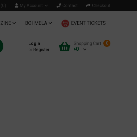
 (0)
My Account
Contact
Checkout
ZINE
BOI MELA
EVENT TICKETS
0
Login
Shopping Cart
৳0
or
Register