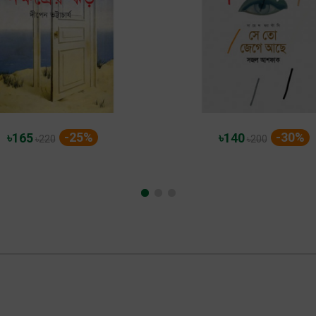
-25%
-30%
৳165
৳140
৳220
৳200