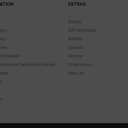
ATION
EXTRAS
Brands
olicy
Gift Certificates
licy
Affiliate
 Use
Specials
Information
Returns
efund and Cancellation Policies
Order History
oints
Wish List
Us
er