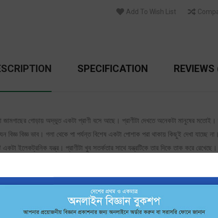
Add To Wish List
Compa
ESCRIPTION
SPECIFICATION
REVIEWS 
া জামগাছের গোড়ায় অদ্ভুত একটা প্রাণী বসে আছে। প্রাণীটা দেখতে অনেকটা মানুষের মতোই।
জ্ঞ বিজ্ঞ ভাব। গলা থেকে পা পর্যন্ত বিশেষ একটা পোশাক পরা থাকায় কিছুই দেখা যাচ্ছে না।
া ইলেকট্রনিক যন্ত্র। প্রাণীটা খুব সতর্কতার সাথে যন্ত্রটিকে তার দিকে তাক করে রেখেছে। আর
 রক্তক্ষরণ হয়েছে মুখের জমাট বাঁধা রক্ত যেন তারই প্রমাণ।
 হিমিচুন গ্রহ থেকে পৃথিবীতে এসে পড়েছি। গিগোরা আমাকে হত্যা করতে চেষ্টা করছে। একমাত্র
কি রনি আর তার বন্ধুরা পেরেছিল ভয়ঙ্কর প্রাণী গিগোদের হাত থেকে নিকিকে রক্ষা করতে?