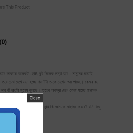
re This Product
(0)
 তবে আকারে অনেকটা ছোট, ফুট তিনেক লম্বা হবে। মানুষের মতোই
 তবে চোখ দেখে মনে হচ্ছে প্রাণীটা তাকে দেখেও ভয় পাচ্ছে। কেমন বড়
 বাঁ হাতটা শূন্যে ঝুলছে। হাতের অবস্থা দেখে বোঝা যাচ্ছে মারাত্মক
Close
 তুমিই পারবে আমাকে বাঁচাতে। তুমি কি আমাকে সাহায্য করবে? রনি কিছু