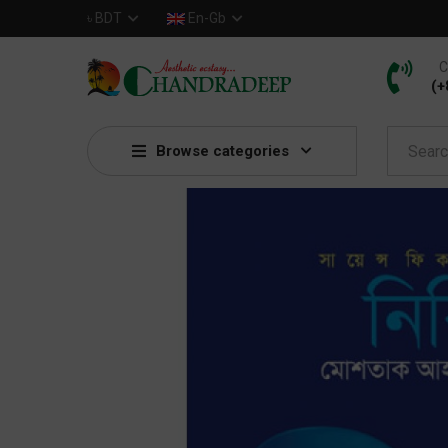
৳
BDT
En-Gb
C
(+
Browse categories