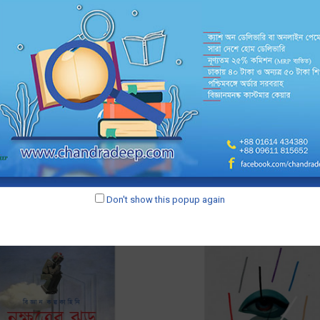
RELATED PRODUCTS
Don't show this popup again
Prothoma
Kathaprokash
নক্ষত্রের ঝড় - দীপেন ভট্টাচার্য
সে তো জেগে আছে - ডা. সজল আশ