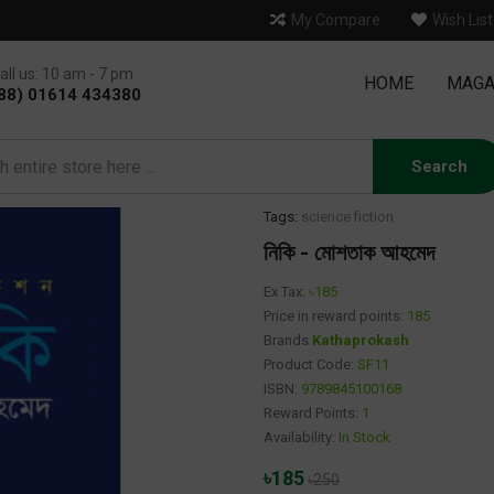
My Compare
Wish List
all us: 10 am - 7 pm
HOME
MAGA
88) 01614 434380
Search
Tags:
science fiction
নিকি - মোশতাক আহমেদ
Ex Tax:
৳185
Price in reward points:
185
Brands
Kathaprokash
Product Code:
SF11
ISBN:
9789845100168
Reward Points:
1
Availability:
In Stock
৳185
৳250