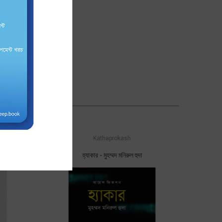
Kathaprokash
ফাক
হ্যাকার - মুহম্মদ মনিরুল হুদা