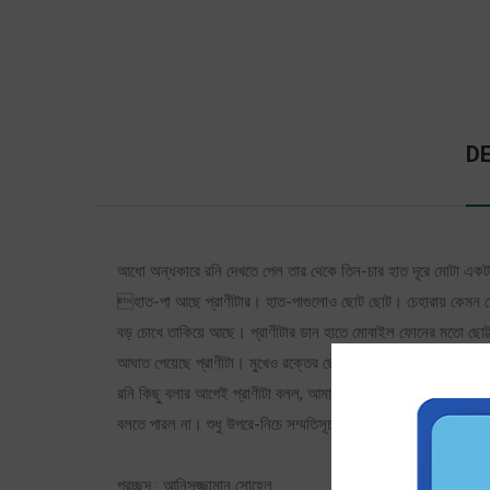
D
আধো অন্ধকারে রনি দেখতে পেল তার থেকে তিন-চার হাত দূরে মোটা একট
হাত-পা আছে প্রাণীটার। হাত-পাগুলোও ছোট ছোট। চেহারায় কেমন যেন বি
বড় চোখে তাকিয়ে আছে। প্রাণীটার ডান হাতে মোবাইল ফোনের মতো ছোট্ট একট
আঘাত পেয়েছে প্রাণীটা। মুখেও রক্তের ছোপ। কিছুক্ষণ আগে যে মুখ দিয়ে
রনি কিছু বলার আগেই প্রাণীটা বলল, আমার নাম নিকি। দুর্ঘটনাবশত আমি
বলতে পারল না। শুধু উপরে-নিচে সম্মতিসূচক মাথা দোলাল। শেষ পর্যন্ত 
প্রচ্ছদ : আনিসুজ্জামান সোহেল