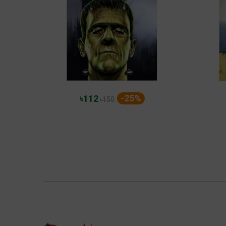
-25%
৳112
৳150