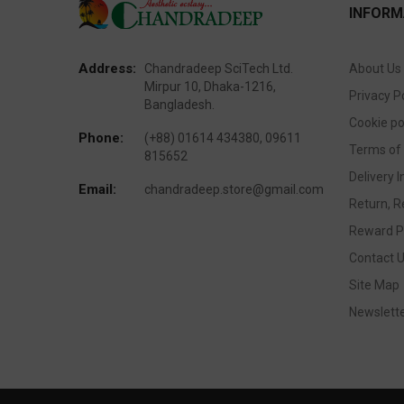
INFORM
Address:
Chandradeep SciTech Ltd.
About Us
Mirpur 10, Dhaka-1216,
Privacy P
Bangladesh.
Cookie po
Phone:
(+88) 01614 434380, 09611
Terms of
815652
Delivery 
Email:
chandradeep.store@gmail.com
Return, R
Reward P
Contact 
Site Map
Newslett