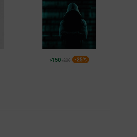
-25%
৳150
৳200