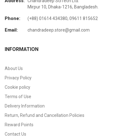
Address:
Chandradeep SciTech Ltd.
Mirpur 10, Dhaka-1216, Bangladesh.
Phone:
(+88) 01614 434380, 09611 815652
Email:
chandradeep.store@gmail.com
INFORMATION
About Us
Privacy Policy
Cookie policy
Terms of Use
Delivery Information
Return, Refund and Cancellation Policies
Reward Points
Contact Us