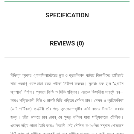
SPECIFICATION
REVIEWS (0)
বিভিন্ন প্রকার এ্যাকসিলারেটরের জন্ম ও ক্রমবিকাশ ঘটেছে বিজ্ঞানীদের তাগিদেই
তাঁৱা পরমাণু ভেঙ্গে নানা রকম পরীক্ষা-নিরীক্ষা করবেন। সুতরাং শুরু হ’ল “এ্যাটম
স্নাশার” নির্মাণ। প্রথমে কিভি ও মিভি শক্তির। এতেও বিজ্ঞানীরা সন্তুষ্ট নন—
আরও শক্তিশালী বিভি ও মালটি বিভি শক্তির মেশিন চান। মেসন ও প্রতিকণিকা
(এটি পার্টিকল) ফ্যাক্টরী তাঁর গড়ে তুললেন—সৃষ্টির আদি রহস্য উদ্ঘাটন করবার
জন্য। তাঁরা জানতে চান কোন্ সে ক্ষুদ্র কণিকা যারা সত্যিকারের মৌলিক।
এতসব দত্যি-দানো তৈরি করেও বিজ্ঞানী সেই মৌলিক কণাগুলির সন্ধান পেয়েছেন
কি? আজ যা মৌলিক কালকেই তা আর মৌলিক থাকছে না। তাই এদের আরও